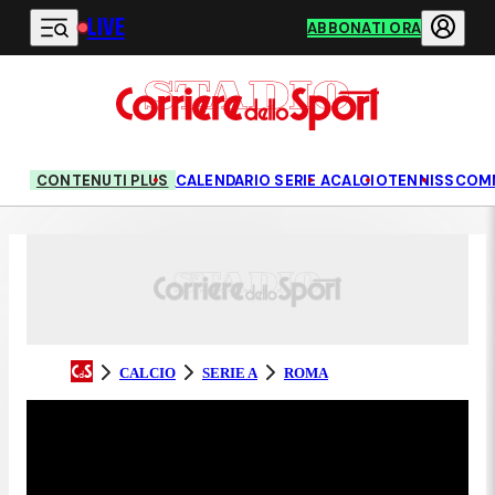
LIVE
Vai al contenuto principale
ABBONATI ORA
CONTENUTI PLUS
CALENDARIO SERIE A
CALCIO
TENNIS
SCOM
CALCIO
SERIE A
ROMA