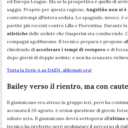
ed Europa League. Ma se la prospettiva è quella di arri
saggia. Proprio per questa ragione,
Angeliño non si è 
contrattempi all’intera seduta. Lo spagnolo, invece, è or
partite più recenti contro Lilla e Fiorentina. Durante l
atletiche
delle sedute che Gasperini sta conducendo. Cos
compagni sgobbavano. Il tecnico prepara e propone al
chiedendo di
accelerare i tempi di recupero
o di forz
dopo giorni di doppie sedute, e non ha avanzato richiest
Tutta la Serie A su DAZN, abbonati ora!
Bailey verso il rientro, ma con caute
Il giamaicano era atteso in gruppo ieri, però ha conti
accusata il 20 agosto, è ormai questione di giorni, forse
sabato sera. Il giamaicano dovrà sottoporsi all’
ultimo 
tecnico ha preferito però prolungare il percorso di riab