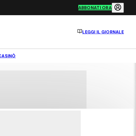
ABBONATI ORA
LEGGI IL GIORNALE
CASINÒ