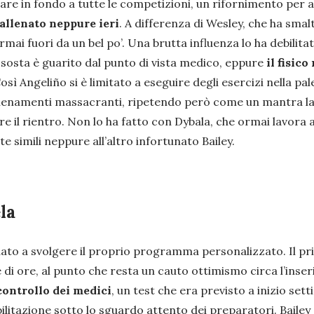
vare in fondo a tutte le competizioni, un rifornimento per 
allenato neppure ieri
. A differenza di Wesley, che ha smal
mai fuori da un bel po’. Una brutta influenza lo ha debilita
a sosta è guarito dal punto di vista medico, eppure
il fisic
ì Angeliño si è limitato a eseguire degli esercizi nella pa
lenamenti massacranti, ripetendo però come un mantra la 
are il rientro. Non lo ha fatto con Dybala, che ormai lavor
e simili neppure all’altro infortunato Bailey.
la
nuato a svolgere il proprio programma personalizzato. Il p
 di ore, al punto che resta un cauto ottimismo circa l’inseri
controllo dei medici
, un test che era previsto a inizio set
ilitazione sotto lo sguardo attento dei preparatori. Bailey