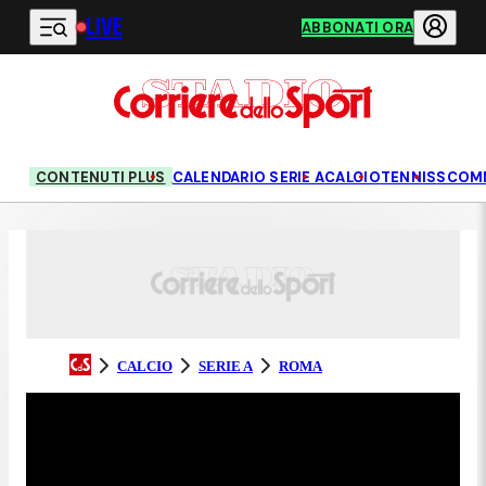
LIVE
Vai al contenuto principale
ABBONATI ORA
CONTENUTI PLUS
CALENDARIO SERIE A
CALCIO
TENNIS
SCOM
CALCIO
SERIE A
ROMA