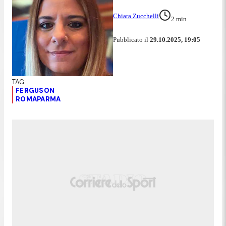
Chiara Zucchelli
2
min
Pubblicato il
29.10.2025, 19:05
FERGUSON
ROMAPARMA