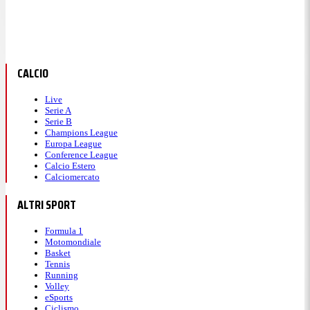
CALCIO
Live
Serie A
Serie B
Champions League
Europa League
Conference League
Calcio Estero
Calciomercato
ALTRI SPORT
Formula 1
Motomondiale
Basket
Tennis
Running
Volley
eSports
Ciclismo