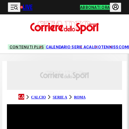
LIVE
Vai al contenuto principale
ABBONATI ORA
CONTENUTI PLUS
CALENDARIO SERIE A
CALCIO
TENNIS
SCOM
CALCIO
SERIE A
ROMA