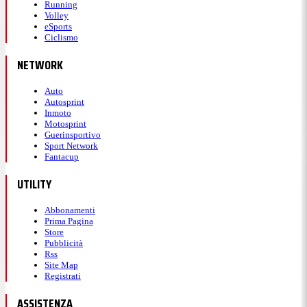
Running
Volley
eSports
Ciclismo
NETWORK
Auto
Autosprint
Inmoto
Motosprint
Guerinsportivo
Sport Network
Fantacup
UTILITY
Abbonamenti
Prima Pagina
Store
Pubblicità
Rss
Site Map
Registrati
ASSISTENZA