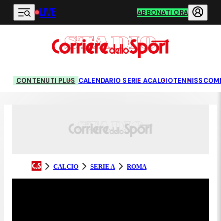
LIVE
Vai al contenuto principale
ABBONATI ORA
CONTENUTI PLUS
CALENDARIO SERIE A
CALCIO
TENNIS
SCOM
CALCIO
SERIE A
ROMA