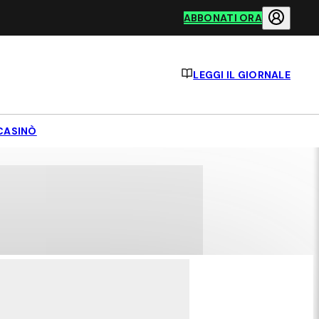
ABBONATI ORA
LEGGI IL GIORNALE
CASINÒ