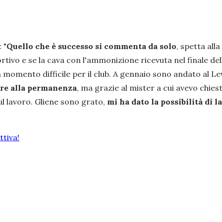
:
"
Quello che è successo si commenta da solo
, spetta all
ortivo e se la cava con l'ammonizione ricevuta nel finale de
momento difficile per il club. A gennaio sono andato al L
sare alla permanenza
, ma grazie al mister a cui avevo chie
ul lavoro. Gliene sono grato,
mi ha dato la possibilità di l
tiva!