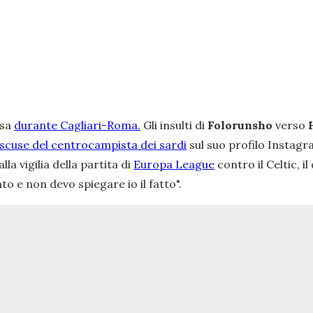
rsa
durante Cagliari-Roma.
Gli insulti di
Folorunsho
verso
 scuse del centrocampista dei sardi
sul suo profilo Instag
a vigilia della partita di
Europa League
contro il Celtic, i
to e non devo spiegare io il fatto".