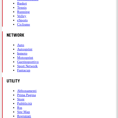
Basket
Tennis
Running
Volley
eSports
Ciclismo
NETWORK
Auto
Autosprint
Inmoto
Motosprint
Guerinsportivo
Sport Network
Fantacup
UTILITY
Abbonamenti
Prima Pagina
Store
Pubblicità
Rss
Site Map
Registrati