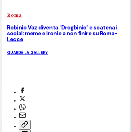
Roma
Robinio Vaz diventa "Drogbinio" e scatena i
social: meme e ironie a non finire su Roma-
Lecce
GUARDA LA GALLERY