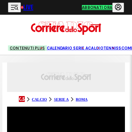
LIVE
Vai al contenuto principale
ABBONATI ORA
CONTENUTI PLUS
CALENDARIO SERIE A
CALCIO
TENNIS
SCOM
CALCIO
SERIE A
ROMA