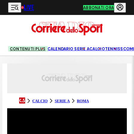
LIVE
Vai al contenuto principale
ABBONATI ORA
CONTENUTI PLUS
CALENDARIO SERIE A
CALCIO
TENNIS
SCOM
CALCIO
SERIE A
ROMA