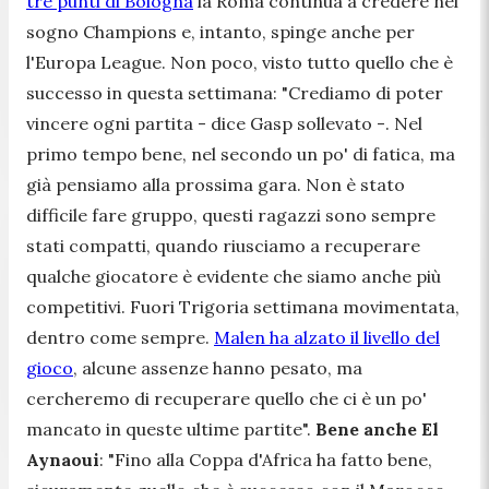
tre punti di Bologna
la Roma continua a credere nel
sogno Champions e, intanto, spinge anche per
l'Europa League. Non poco, visto tutto quello che è
successo in questa settimana: "
Crediamo di poter
vincere ogni partita
- dice Gasp sollevato -.
Nel
primo tempo bene, nel secondo un po' di fatica, ma
già pensiamo alla prossima gara. Non è stato
difficile fare gruppo, questi ragazzi sono sempre
stati compatti, quando riusciamo a recuperare
qualche giocatore è evidente che siamo anche più
competitivi. Fuori Trigoria settimana movimentata,
dentro come sempre.
Malen ha alzato il livello del
gioco
, alcune assenze hanno pesato, ma
cercheremo di recuperare quello che ci è un po'
mancato in queste ultime partite
".
Bene anche El
Aynaoui
: "
Fino alla Coppa d'Africa ha fatto bene,