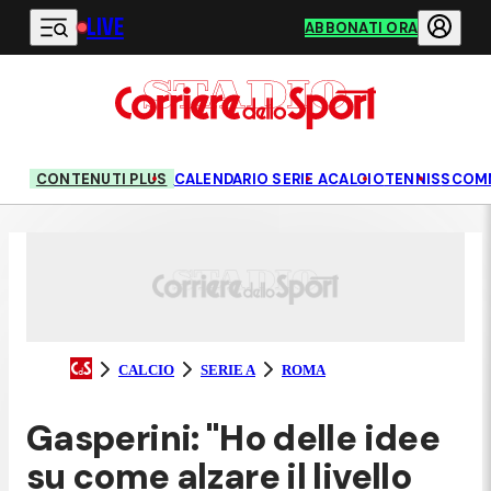
LIVE
Vai al contenuto principale
ABBONATI ORA
CONTENUTI PLUS
CALENDARIO SERIE A
CALCIO
TENNIS
SCOM
CALCIO
SERIE A
ROMA
Gasperini: "Ho delle idee
su come alzare il livello