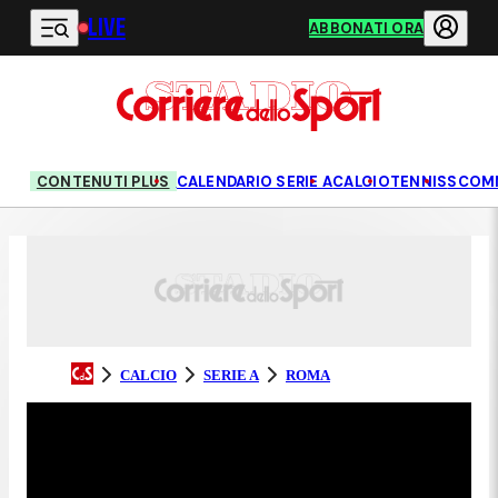
LIVE
Vai al contenuto principale
ABBONATI ORA
CONTENUTI PLUS
CALENDARIO SERIE A
CALCIO
TENNIS
SCOM
CALCIO
SERIE A
ROMA