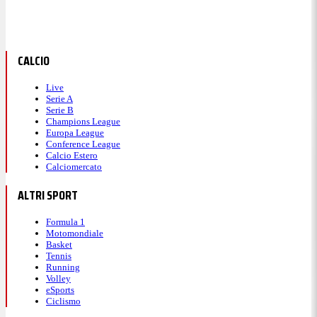
CALCIO
Live
Serie A
Serie B
Champions League
Europa League
Conference League
Calcio Estero
Calciomercato
ALTRI SPORT
Formula 1
Motomondiale
Basket
Tennis
Running
Volley
eSports
Ciclismo