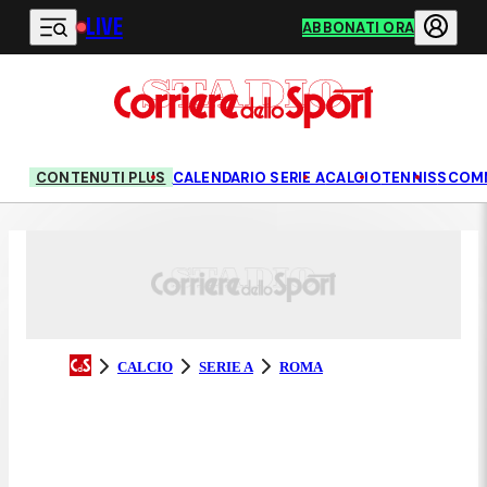
LIVE
Vai al contenuto principale
ABBONATI ORA
CONTENUTI PLUS
CALENDARIO SERIE A
CALCIO
TENNIS
SCOM
CALCIO
SERIE A
ROMA