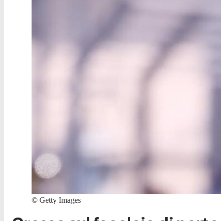
©
Getty Images