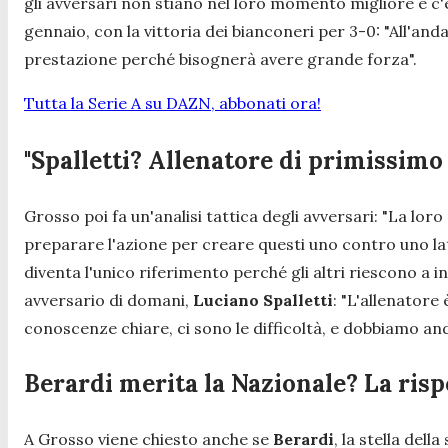
gli avversari non stiano nel loro momento migliore e c'è
gennaio, con la vittoria dei bianconeri per 3-0:
"All'anda
prestazione perché bisognerà avere grande forza".
Tutta la Serie A su DAZN, abbonati ora!
"Spalletti? Allenatore di primissimo 
Grosso poi fa un'analisi tattica degli avversari:
"La loro
preparare l'azione per creare questi uno contro uno lat
diventa l'unico riferimento perché gli altri riescono a 
avversario di domani,
Luciano Spalletti
:
"L'allenatore 
conoscenze chiare, ci sono le difficoltà, e dobbiamo a
Berardi merita la Nazionale? La risp
A Grosso viene chiesto anche se
Berardi
, la stella del