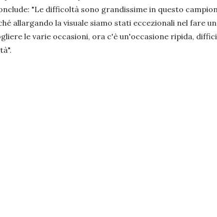
conclude:
"Le difficoltà sono grandissime in questo campion
rché allargando la visuale siamo stati eccezionali nel far
ere le varie occasioni, ora c'è un'occasione ripida, diffici
tà".