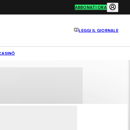
ABBONATI ORA
LEGGI IL GIORNALE
CASINÒ