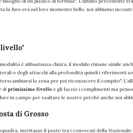
 bisogno di un pizzico di fortuna"
. L'ultimo precedente tra
ta la Juve era nel loro momento bello, noi abbiamo incontrat
livello"
 modalità è abbastanza chiara, il modulo rimane simile anc
erali o degli attacchi alla profondità quindi i riferimenti
interscambiarsi la zona per poi riconoscere il compito
". L'a
è di
primissimo livello
e gli faccio i complimenti ma penso
ndare in campo per esaltare le nostre perché anche noi abb
osta di Grosso
la squadra, meritasse il posto tra i convocati della Nazionale