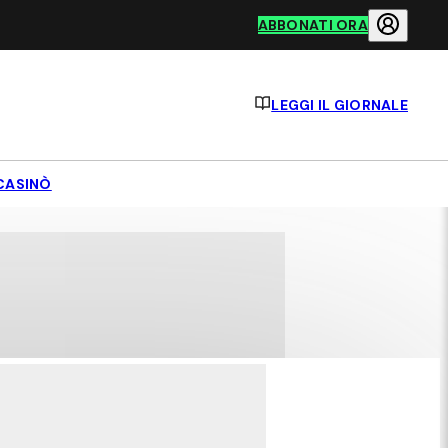
ABBONATI ORA
LEGGI IL GIORNALE
CASINÒ