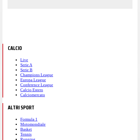
CALCIO
Live
Serie A
Serie B
Champions League
Europa League
Conference League
Calcio Estero
Calciomercato
ALTRI SPORT
Formula 1
Motomondiale
Basket
Tennis
Running