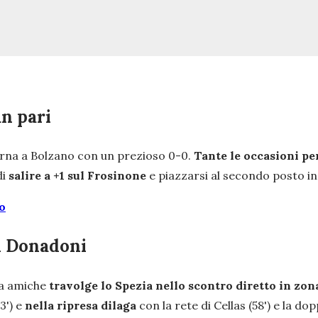
un pari
orna a Bolzano con un prezioso 0-0.
Tante le occasioni per
di
salire a +1 sul Frosinone
e piazzarsi al secondo posto in 
o
di Donadoni
ra amiche
travolge lo Spezia nello scontro diretto in zon
') e
nella ripresa dilaga
con la rete di Cellas (58') e la do