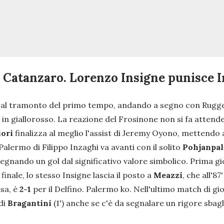
 a Catanzaro. Lorenzo Insigne punisce 
occa al tramonto del primo tempo, andando a segno con Rug
l in giallorosso. La reazione del Frosinone non si fa attend
iori
finalizza al meglio l'assist di Jeremy Oyono, mettendo a
Palermo di Filippo Inzaghi va avanti con il solito
Pohjanpa
egnando un gol dal significativo valore simbolico. Prima gioi
inale, lo stesso Insigne lascia il posto a
Meazzi
, che all'8
sa, è
2-1
per il Delfino. Palermo ko. Nell'ultimo match di gi
di
Bragantini
(1') anche se c'è da segnalare un rigore sba