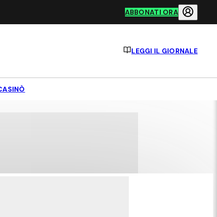
ABBONATI ORA
LEGGI IL GIORNALE
CASINÒ