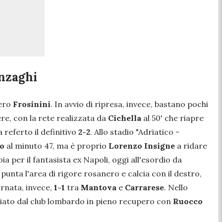
Inzaghi
gero
Frosinini
. In avvio di ripresa, invece, bastano pochi
ere, con la rete realizzata da
Cichella
al 50' che riapre
 referto il definitivo
2-2
. Allo stadio "Adriatico -
lo
al minuto 47, ma è proprio
Lorenzo Insigne
a ridare
a per il fantasista ex Napoli, oggi all'esordio da
7' punta l'area di rigore rosanero e calcia con il destro,
ornata, invece,
1-1
tra
Mantova
e
Carrarese
. Nello
gliato dal club lombardo in pieno recupero con
Ruocco