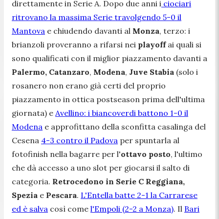
direttamente in Serie A. Dopo due anni i
ciociari
ritrovano la massima Serie travolgendo 5-0 il
Mantova
e chiudendo davanti al
Monza
, terzo: i
brianzoli proveranno a rifarsi nei
playoff
ai quali si
sono qualificati con il miglior piazzamento davanti a
Palermo,
Catanzaro
,
Modena
,
Juve Stabia
(solo i
rosanero non erano già certi del proprio
piazzamento in ottica postseason prima dell'ultima
giornata) e
Avellino: i biancoverdi battono 1-0 il
Modena
e approfittano della sconfitta casalinga del
Cesena
4-3 contro il Padova
per spuntarla al
fotofinish nella bagarre per l'
ottavo posto
, l'ultimo
che dà accesso a uno slot per giocarsi il salto di
categoria.
Retrocedono in Serie C Reggiana,
Spezia
e
Pescara
.
L'Entella batte 2-1 la Carrarese
ed è salva
così come
l'Empoli (2-2 a Monza)
. Il
Bari