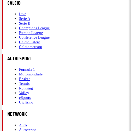
CALCIO
Live
Serie A
Serie B
Champions League
Europa League
Conference League
Calcio Estero
Calciomercato
ALTRI SPORT
Formula 1
Motomondiale
Basket
Tennis
Running
Volley
eSports
Ciclismo
NETWORK
Auto
Autosprint