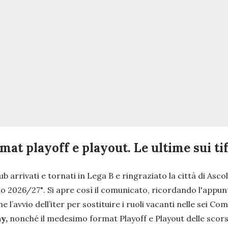
at playoff e playout. Le ultime sui ti
b arrivati e tornati in Lega B e ringraziato la città di Asco
rio 2026/27"
. Si apre così il comunicato, ricordando l'app
l’avvio dell’iter per sostituire i ruoli vacanti nelle sei Co
y,
nonché il medesimo format Playoff e Playout delle scors