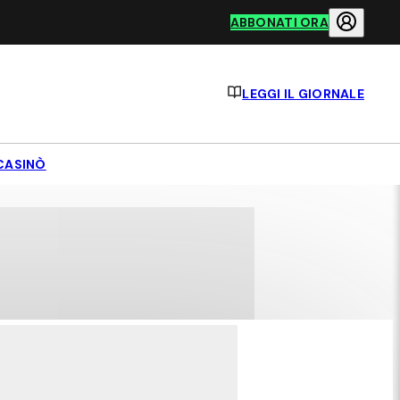
ABBONATI ORA
LEGGI IL GIORNALE
CASINÒ