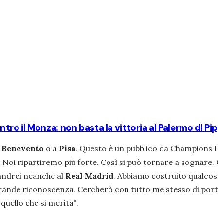
contro il Monza: non basta la vittoria al Palermo di Pi
a
Benevento
o a
Pisa
. Questo è un pubblico da Champions Le
. Noi ripartiremo più forte. Così si può tornare a sognare.
 andrei neanche al
Real Madrid
. Abbiamo costruito qualcosa 
i grande riconoscenza. Cercherò con tutto me stesso di por
quello che si merita"
.