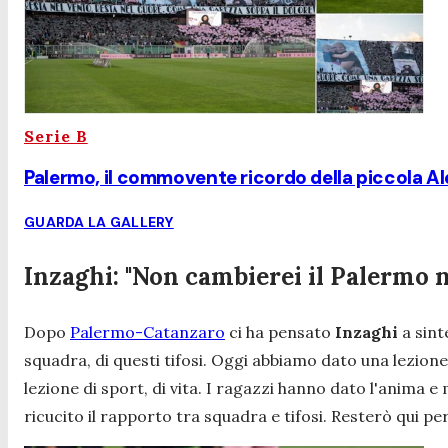
Serie B
Palermo, il commovente ricordo della piccola Ales
GUARDA LA GALLERY
Inzaghi: "Non cambierei il Palermo n
Dopo
Palermo-Catanzaro
ci ha pensato
Inzaghi
a sin
squadra, di questi tifosi. Oggi abbiamo dato una lezione
lezione di sport, di vita. I ragazzi hanno dato l'anima e
ricucito il rapporto tra squadra e tifosi. Resterò qui per