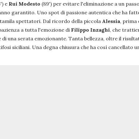
3') e
Rui Modesto
(89') per evitare l'eliminazione a un pass
hanno garantito. Uno spot di passione autentica che ha fatto
tamila spettatori. Dal ricordo della piccola
Alessia
, prima 
azienza a tutta l'emozione di
Filippo Inzaghi
, che tratti
 di una serata emozionante. Tanta bellezza, oltre il risultat
tifosi siciliani. Una degna chiusura che ha così cancellato un