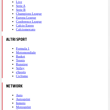
Live
Serie A
Serie B
Champions League
Europa League
Conference League
Calcio Estero
Calciomercato
ALTRI SPORT
Formula 1
Motomondiale
Basket
Tennis
Running
Volley
eSports
Ciclismo
NETWORK
Auto
Autosprint
Inmoto
Motosprint