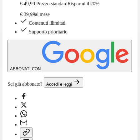
€ 49,99
Prezzo standard
Risparmi il
20
%
€
39
,
99
al mese
Contenuti illimitati
Supporto prioritario
ABBONATI CON
Sei già abbonato?
Accedi e leggi