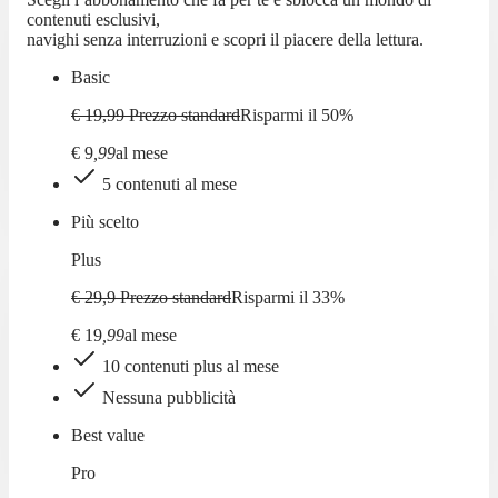
contenuti esclusivi,
navighi senza interruzioni e scopri il piacere della lettura.
Basic
€ 19,99
Prezzo standard
Risparmi il
50
%
€
9
,
99
al mese
5 contenuti al mese
Più scelto
Plus
€ 29,9
Prezzo standard
Risparmi il
33
%
€
19
,
99
al mese
10 contenuti plus al mese
Nessuna pubblicità
Best value
Pro