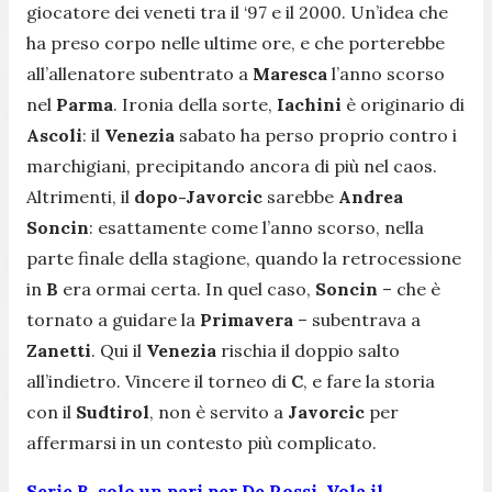
giocatore dei veneti tra il ‘97 e il 2000. Un’idea che
ha preso corpo nelle ultime ore, e che porterebbe
all’allenatore subentrato a
Maresca
l’anno scorso
nel
Parma
. Ironia della sorte,
Iachini
è originario di
Ascoli
: il
Venezia
sabato ha perso proprio contro i
marchigiani, precipitando ancora di più nel caos.
Altrimenti, il
dopo-Javorcic
sarebbe
Andrea
Soncin
: esattamente come l’anno scorso, nella
parte finale della stagione, quando la retrocessione
in
B
era ormai certa. In quel caso,
Soncin
– che è
tornato a guidare la
Primavera
– subentrava a
Zanetti
. Qui il
Venezia
rischia il doppio salto
all’indietro. Vincere il torneo di
C
, e fare la storia
con il
Sudtirol
, non è servito a
Javorcic
per
affermarsi in un contesto più complicato.
Serie B, solo un pari per De Rossi. Vola il