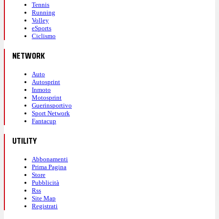
Tennis
Running
Volley
eSports
Ciclismo
NETWORK
Auto
Autosprint
Inmoto
Motosprint
Guerinsportivo
Sport Network
Fantacup
UTILITY
Abbonamenti
Prima Pagina
Store
Pubblicità
Rss
Site Map
Registrati