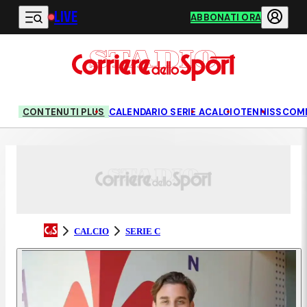
LIVE
Vai al contenuto principale
ABBONATI ORA
CONTENUTI PLUS
CALENDARIO SERIE A
CALCIO
TENNIS
SCOM
CALCIO
SERIE C