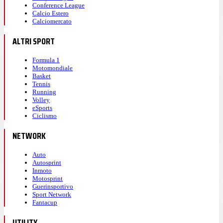
Conference League
Calcio Estero
Calciomercato
ALTRI SPORT
Formula 1
Motomondiale
Basket
Tennis
Running
Volley
eSports
Ciclismo
NETWORK
Auto
Autosprint
Inmoto
Motosprint
Guerinsportivo
Sport Network
Fantacup
UTILITY