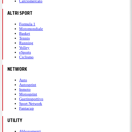
Calciomercato
ALTRI SPORT
Formula 1
Motomondiale
Basket
Tennis
Running
Volley
eSports
Ciclismo
NETWORK
Auto
Autosprint
Inmoto
Motosprint
Guerinsportivo
Sport Network
Fantacup
UTILITY
Abbonamenti