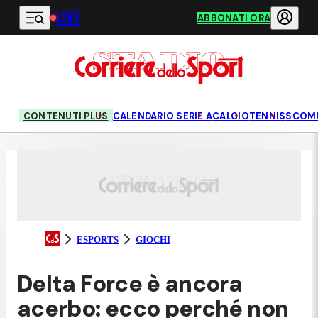
LIVE
Vai al contenuto principale
ABBONATI ORA
CONTENUTI PLUS
CALENDARIO SERIE A
CALCIO
TENNIS
SCOM
ESPORTS
GIOCHI
Delta Force è ancora
acerbo: ecco perché non