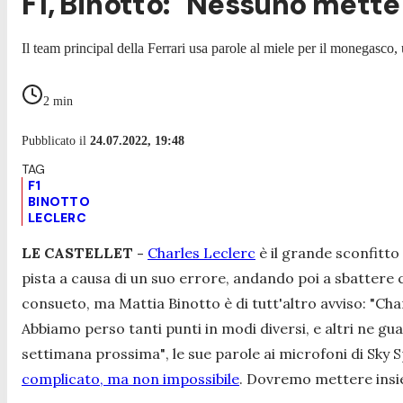
F1, Binotto: "Nessuno mette
Il team principal della Ferrari usa parole al miele per il monegasco, 
2
min
Pubblicato il
24.07.2022, 19:48
F1
BINOTTO
LECLERC
LE CASTELLET -
Charles Leclerc
è il grande sconfitto
pista a causa di un suo errore, andando poi a sbattere c
consueto, ma Mattia Binotto è di tutt'altro avviso:
"Char
Abbiamo perso tanti punti in modi diversi, e altri ne 
settimana prossima"
, le sue parole ai microfoni di
Sky S
complicato, ma non impossibile
. Dovremo mettere insi