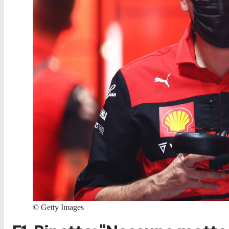
©
Getty Images