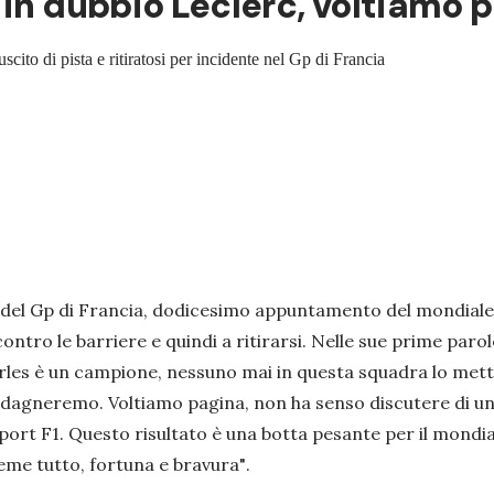
 in dubbio Leclerc, voltiamo 
uscito di pista e ritiratosi per incidente nel Gp di Francia
 del Gp di Francia, dodicesimo appuntamento del mondiale di
ontro le barriere e quindi a ritirarsi. Nelle sue prime par
les è un campione, nessuno mai in questa squadra lo metterà
guadagneremo. Voltiamo pagina, non ha senso discutere di u
port F1
. Questo risultato è una botta pesante per il mond
eme tutto, fortuna e bravura"
.