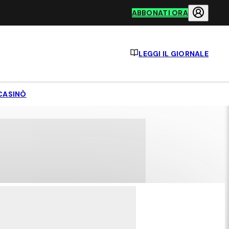
ABBONATI ORA
LEGGI IL GIORNALE
CASINÒ