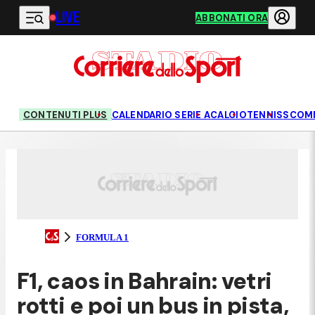
LIVE
Vai al contenuto principale
ABBONATI ORA
CONTENUTI PLUS
CALENDARIO SERIE A
CALCIO
TENNIS
SCOM
FORMULA 1
F1, caos in Bahrain: vetri
rotti e poi un bus in pista,