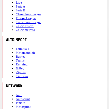
Live
Serie A
Serie B
Champions League
Europa League
Conference League
Calcio Estero
Calciomercato
ALTRI SPORT
Formula 1
Motomondiale
Basket
Tennis
Running
Volley
eSports
Ciclismo
NETWORK
Auto
Autosprint
Inmoto
Motosprint