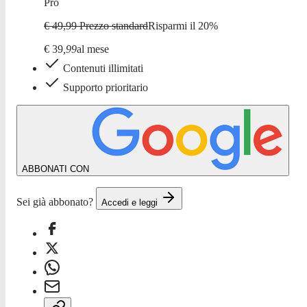
Pro
€ 49,99
Prezzo standard
Risparmi il
20
%
€
39
,
99
al mese
Contenuti illimitati
Supporto prioritario
ABBONATI CON
Sei già abbonato?
Accedi e leggi