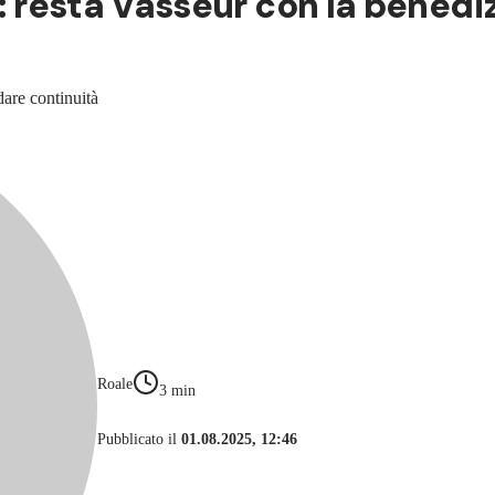
a: resta Vasseur con la benedi
 dare continuità
Roale
3
min
Pubblicato il
01.08.2025, 12:46