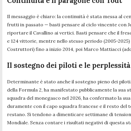
Continuità e il paragone con Todt
Il messaggio è chiaro: la continuità è stata messa al ce
frutti in passato — basti pensare al ciclo vincente con J
riportare il Cavallino ai vertici. Basti pensare che il fr
e 124 vittorie, mentre nello stesso periodo (2005-2025) M
Costruttori) fino a inizio 2014, poi Marco Mattiacci (ad
Il sostegno dei piloti e le perplessità
Determinante è stato anche il sostegno pieno dei pilot
della Formula 2, ha manifestato pubblicamente la sua st
squadra del monegasco nel 2026, ha confermato la sua pie
duramente con il capo squadra francese e il resto del t
restano. Si tendono a dimenticare settimane di tensioni,
Mondiale. Senza contare i risultati negativi di questa