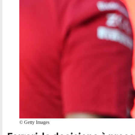
©
Getty Images