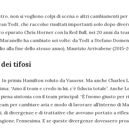
ntro, non si vogliono colpi di scena o altri cambiamenti pe
ean Todt, che raccolse risultati importanti solo dopo divers
esco epurato Chris Horner con la Red Bull, nei 20 anni da team
aranello ha cambiato sei volte: da Todt a Stefano Domenicali 
dio alla fine dello stesso anno), Maurizio Arrivabene (2015-
 dei tifosi
i. In primis Hamilton voluto da Vasseur. Ma anche Charles 
ima: “Amo il team e credo in lui, c’è fiducia totale”. Anch
na sintonia con il team principal: “È l’uomo giusto per rip
eam per cambiare aria e modo di lavorare all’interno di Mara
 di divergenze e di trattative che avevano portato a rifles
 stagione, l'ennesima. E se queste divergenze dovessero pro