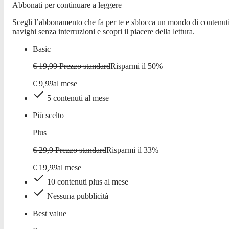
Abbonati per continuare a leggere
Scegli l’abbonamento che fa per te e sblocca un mondo di contenuti
navighi senza interruzioni e scopri il piacere della lettura.
Basic
€ 19,99
Prezzo standard
Risparmi il
50
%
€
9
,
99
al mese
5 contenuti al mese
Più scelto
Plus
€ 29,9
Prezzo standard
Risparmi il
33
%
€
19
,
99
al mese
10 contenuti plus al mese
Nessuna pubblicità
Best value