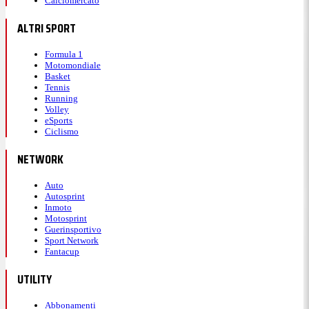
Calciomercato
ALTRI SPORT
Formula 1
Motomondiale
Basket
Tennis
Running
Volley
eSports
Ciclismo
NETWORK
Auto
Autosprint
Inmoto
Motosprint
Guerinsportivo
Sport Network
Fantacup
UTILITY
Abbonamenti