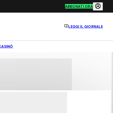
ABBONATI ORA
LEGGI IL GIORNALE
CASINÒ