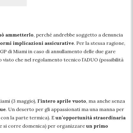
ò ammetterlo
, perché andrebbe soggetto a denuncia
ormi implicazioni assicurative
. Per la stessa ragione,
l GP di Miami in caso di annullamento delle due gare
visto che nel regolamento tecnico l’ADUO (possibilità
iami (3 maggio),
l’intero aprile vuoto
, ma anche senza
due
. Un deserto per gli appassionati ma una manna per
io con la parte termica). E
un’opportunità straordinaria
ove si corre domenica) per organizzare
un primo