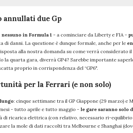
o annullati due Gp
,
nessuno in Formula 1
- a cominciare da Liberty e FIA -
pu
sta di danni. La questione è dunque formale, anche per le
en
re risposta alla nostra domanda su come verrà considerato i
o la quarta gara, diverrà GP4? Sarebbe importante saperlo 
) scatta proprio in corrispondenza del “GP6".
unità per la Ferrari (e non solo)
 lungo
: cinque settimane tra il GP Giappone (29 marzo) e M
e mesi - tutto aprile e tutto maggio -
le gare saranno solo 
tà di ricarica elettrica (con relativo, necessario ri-equilibr
izzare la mole di dati raccolti tra Melbourne e Shanghai (d