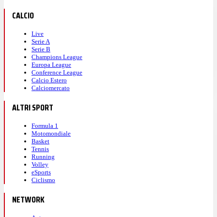
CALCIO
Live
Serie A
Serie B
Champions League
Europa League
Conference League
Calcio Estero
Calciomercato
ALTRI SPORT
Formula 1
Motomondiale
Basket
Tennis
Running
Volley
eSports
Ciclismo
NETWORK