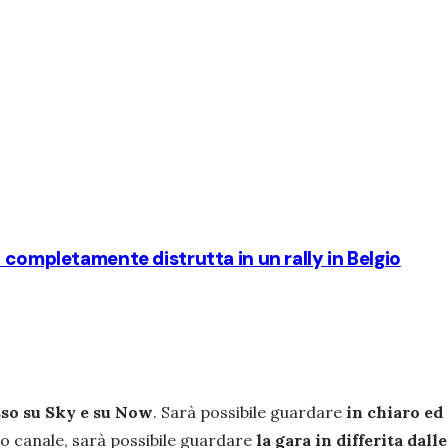
 completamente distrutta in un rally in Belgio
so su Sky e su Now
. Sarà possibile guardare
in chiaro ed 
sso canale, sarà possibile guardare
la gara in differita dall