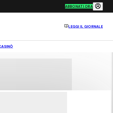
ABBONATI ORA
LEGGI IL GIORNALE
CASINÒ