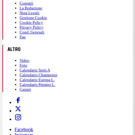
Contatti
La Redazione
Nota Legale
16:54
Gestione Cookie
Cookie Policy
Privacy Policy
Leclerc sta bene, partirà dalla
Cond. Generali
Faq
decima posizione
ALTRO
Video
Impatto duro per il monegasco, che ha perso
Foto
Calendario Serie A
completamente la sua SF-26 in curva-4, sbattendo
Calendario Champions
Calendario Europa L.
poi contro le barriera fuori pista. Momento
Calendario Premier L.
difficilissimo per Leclerc:
partirà decimo
qui in
Casinò
Spagna.
16:52
Facebook
Instagram