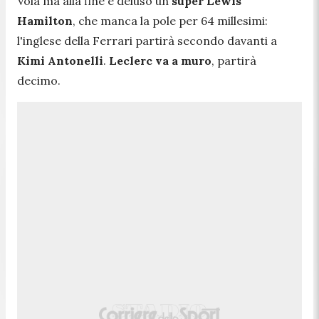
Vola ma alla fine è deluso un
super Lewis
Hamilton
, che manca la pole per 64 millesimi:
l'inglese della Ferrari partirà secondo davanti a
Kimi Antonelli
.
Leclerc va a muro
, partirà
decimo.