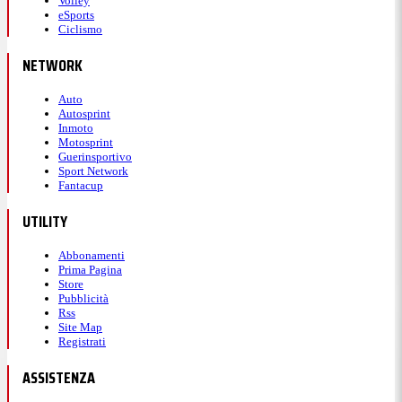
Volley
eSports
Ciclismo
NETWORK
Auto
Ferrari
Autosprint
Inmoto
Brutto incidente per Leclerc a Barcellona:
Motosprint
perde la sua Ferrari e si schianta contro le
Guerinsportivo
Sport Network
barriere
Fantacup
GUARDA LA GALLERY
UTILITY
Abbonamenti
17:00
Prima Pagina
Store
Pubblicità
Tra poco si riparte
Rss
Site Map
Registrati
Rimossa la SF-26 di Leclerc e pulito il tracciato:
tra
ASSISTENZA
tre minuti riparte il Q3
con 8 minuti rimasti.