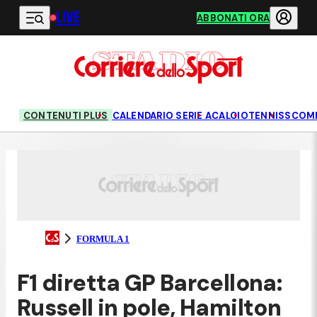
LIVE
Vai al contenuto principale
ABBONATI ORA
CONTENUTI PLUS
CALENDARIO SERIE A
CALCIO
TENNIS
SCOM
FORMULA 1
F1 diretta GP Barcellona:
Russell in pole, Hamilton