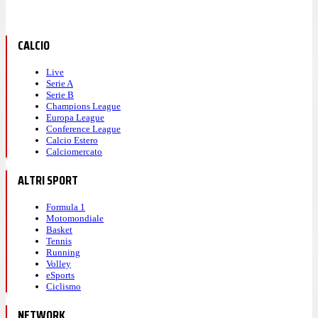
CALCIO
Live
Serie A
Serie B
Champions League
Europa League
Conference League
Calcio Estero
Calciomercato
ALTRI SPORT
Formula 1
Motomondiale
Basket
Tennis
Running
Volley
eSports
Ciclismo
NETWORK