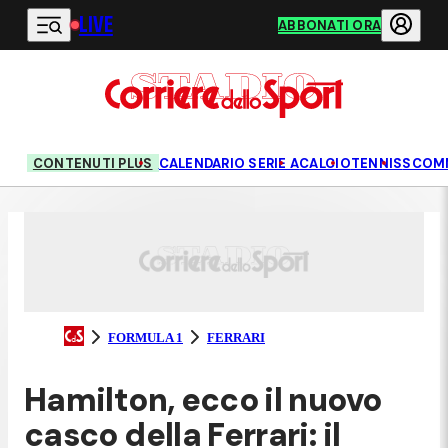
LIVE
Vai al contenuto principale
ABBONATI ORA
CONTENUTI PLUS
CALENDARIO SERIE A
CALCIO
TENNIS
SCOM
FORMULA 1
FERRARI
Hamilton, ecco il nuovo
casco della Ferrari: il