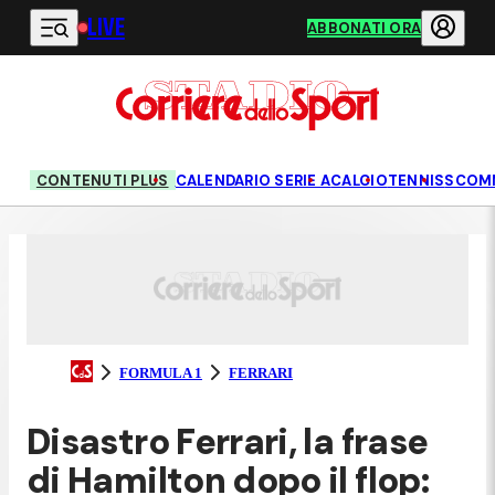
LIVE
Vai al contenuto principale
ABBONATI ORA
CONTENUTI PLUS
CALENDARIO SERIE A
CALCIO
TENNIS
SCOM
FORMULA 1
FERRARI
Disastro Ferrari, la frase
di Hamilton dopo il flop: