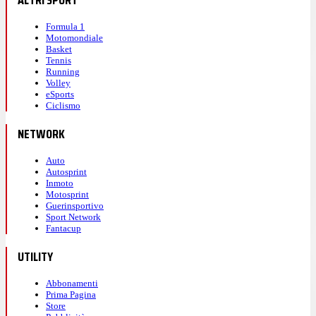
ALTRI SPORT
Formula 1
Motomondiale
Basket
Tennis
Running
Volley
eSports
Ciclismo
NETWORK
Auto
Autosprint
Inmoto
Motosprint
Guerinsportivo
Sport Network
Fantacup
UTILITY
Abbonamenti
Prima Pagina
Store