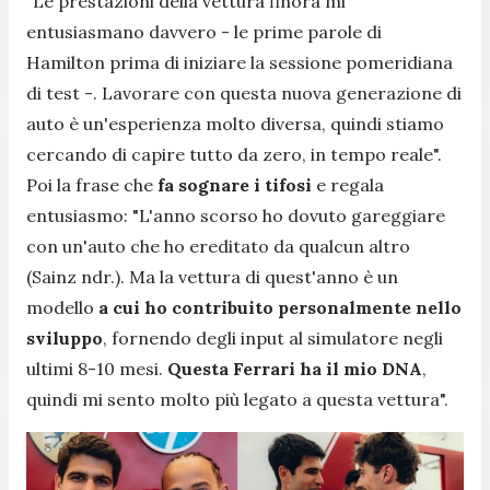
"
Le prestazioni della vettura finora mi
entusiasmano davvero
- le prime parole di
Hamilton prima di iniziare la sessione pomeridiana
di test -.
Lavorare con questa nuova generazione di
auto è un'esperienza molto diversa, quindi stiamo
cercando di capire tutto da zero, in tempo reale
".
Poi la frase che
fa sognare i tifosi
e regala
entusiasmo: "
L'anno scorso ho dovuto gareggiare
con un'auto che ho ereditato da qualcun altro
(Sainz ndr.).
Ma la vettura di quest'anno è un
modello
a cui ho contribuito personalmente nello
sviluppo
, fornendo degli input al simulatore negli
ultimi 8-10 mesi.
Questa Ferrari ha il mio DNA
,
quindi mi sento molto più legato a questa vettura
".