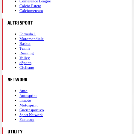
Conference League
Calcio Estero
Calciomercato
ALTRI SPORT
Formula 1
Motomondiale
Basket
Tennis
Running
Volley
eSports
Ciclismo
NETWORK
Auto
Autosprint
Inmoto
Motosprint
Guerinsportivo
Sport Network
Fantacup
UTILITY