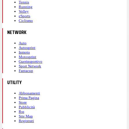
Tennis
Running
Volley
eSports
Ciclismo
NETWORK
Auto
Autosprint
Inmoto
Motosprint
Guerinsportivo
Sport Network
Fantacup
UTILITY
Abbonamenti
Prima Pagina
Store
Pubblicità
Rss
Site Map
Registrati