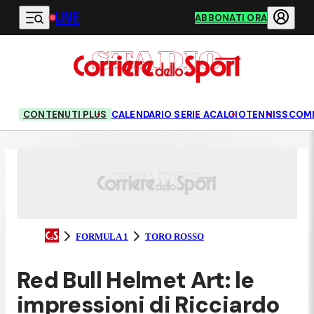
LIVE
Vai al contenuto principale
ABBONATI ORA
CONTENUTI PLUS
CALENDARIO SERIE A
CALCIO
TENNIS
SCOM
FORMULA 1
TORO ROSSO
Red Bull Helmet Art: le
impressioni di Ricciardo