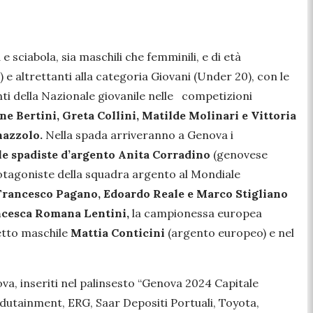
 e sciabola, sia maschili che femminili, e di età
7) e altrettanti alla categoria Giovani (Under 20), con le
ti della Nazionale giovanile nelle competizioni
ne Bertini, Greta Collini, Matilde Molinari e Vittoria
nazzolo.
Nella spada arriveranno a Genova i
le spadiste d’argento Anita Corradino
(genovese
rotagoniste della squadra argento al Mondiale
, Francesco Pagano, Edoardo Reale e Marco Stigliano
cesca Romana Lentini,
la campionessa europea
etto maschile
Mattia Conticini
(argento europeo) e nel
ova, inseriti nel palinsesto “Genova 2024 Capitale
Edutainment, ERG, Saar Depositi Portuali, Toyota,