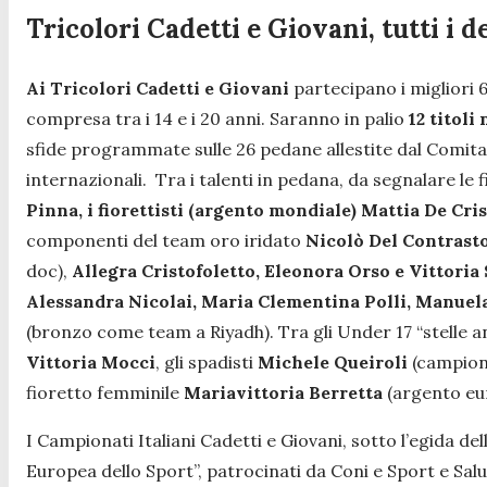
Tricolori Cadetti e Giovani, tutti i d
Ai Tricolori Cadetti e Giovani
partecipano i migliori 65
compresa tra i 14 e i 20 anni. Saranno in palio
12 titoli
sfide programmate sulle 26 pedane allestite dal Comita
internazionali. Tra i talenti in pedana, da segnalare 
Pinna, i fiorettisti (argento mondiale) Mattia De Cr
componenti del team oro iridato
Nicolò Del Contrasto
doc),
Allegra Cristofoletto, Eleonora Orso e Vittoria S
Alessandra Nicolai, Maria Clementina Polli, Manuela
(bronzo come team a Riyadh). Tra gli Under 17 “stelle 
Vittoria Mocci
, gli spadisti
Michele Queiroli
(campion
fioretto femminile
Mariavittoria Berretta
(argento eu
I Campionati Italiani Cadetti e Giovani, sotto l’egida d
Europea dello Sport”, patrocinati da Coni e Sport e Sal