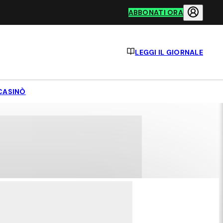
ABBONATI ORA
LEGGI IL GIORNALE
CASINÒ