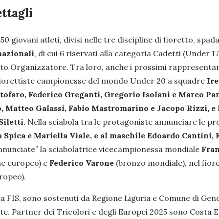
ettagli
0 giovani atleti, divisi nelle tre discipline di fioretto, spada
 nazionali
, di cui 6 riservati alla categoria Cadetti (Under 1
to Organizzatore. Tra loro, anche i prossimi rappresentan
le fiorettiste campionesse del mondo Under 20 a squadre
Ire
istofaro, Federico Greganti, Gregorio Isolani e Marco Pa
, Matteo Galassi, Fabio Mastromarino e Jacopo Rizzi, e 
iletti.
Nella sciabola tra le protagoniste annunciare le p
 Spica e Mariella Viale, e al maschile Edoardo Cantini
annunciate” la sciabolatrice vicecampionessa mondiale
Fran
e europeo) e
Federico Varone
(bronzo mondiale), nel fior
ropeo).
ella FIS, sono sostenuti da Regione Liguria e Comune di Gen
ute. Partner dei Tricolori e degli Europei 2025 sono Costa 