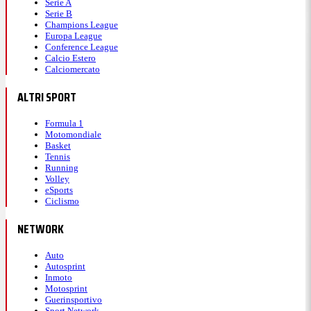
Serie A
Serie B
Champions League
Europa League
Conference League
Calcio Estero
Calciomercato
ALTRI SPORT
Formula 1
Motomondiale
Basket
Tennis
Running
Volley
eSports
Ciclismo
NETWORK
Auto
Autosprint
Inmoto
Motosprint
Guerinsportivo
Sport Network