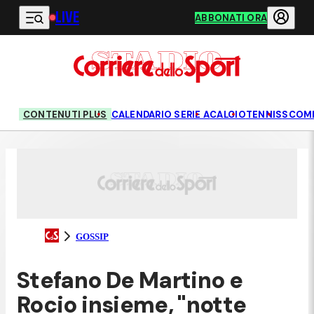
LIVE
Vai al contenuto principale
ABBONATI ORA
CONTENUTI PLUS
CALENDARIO SERIE A
CALCIO
TENNIS
SCOM
GOSSIP
Stefano De Martino e
Rocio insieme, "notte