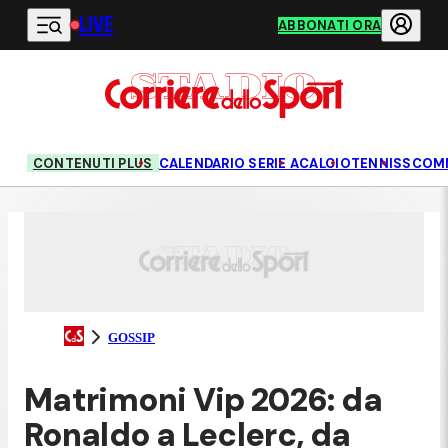
LIVE
Vai al contenuto principale
ABBONATI ORA
CONTENUTI PLUS
CALENDARIO SERIE A
CALCIO
TENNIS
SCOM
GOSSIP
Matrimoni Vip 2026: da
Ronaldo a Leclerc, da