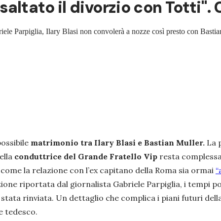
, saltato il divorzio con Totti"
riele Parpiglia, Ilary Blasi non convolerà a nozze così presto con Basti
possibile
matrimonio tra Ilary Blasi e Bastian Muller.
La p
ella
conduttrice del Grande Fratello Vip
resta complessa.
o come la relazione con l’ex capitano della Roma sia ormai
“
ione riportata dal giornalista Gabriele Parpiglia, i tempi p
be stata rinviata. Un dettaglio che complica i piani futuri d
e tedesco.