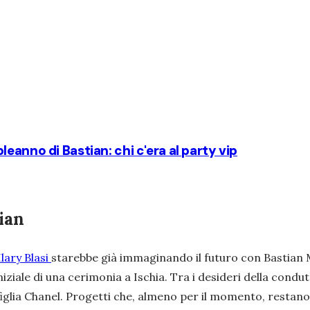
eanno di Bastian: chi c'era al party vip
ian
Ilary Blasi
starebbe già immaginando il futuro con Bastian Mü
niziale di una cerimonia a Ischia. Tra i desideri della cond
figlia Chanel. Progetti che, almeno per il momento, restano