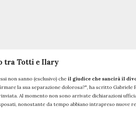
 tra Totti e Ilary
essi non sanno (esclusivo) che
il giudice che sancirà il div
 firmare la sua separazione dolorosa?"
, ha scritto Gabriele 
rinviata. Al momento non sono arrivate dichiarazioni ufficiali
 sposati, nonostante da tempo abbiano intrapreso nuove relaz