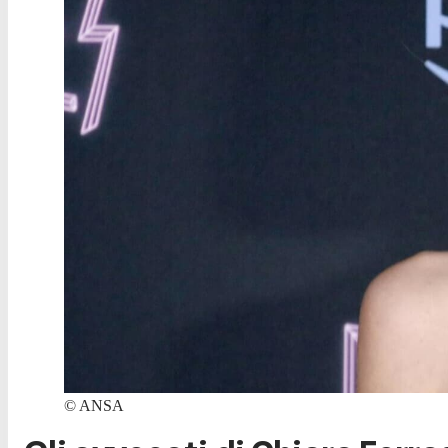
©
ANSA