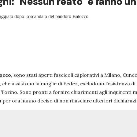
gni: "Nessun reato" e fanno un
ingaggiato dopo lo scandalo del pandoro Balocco
occo
, sono stati aperti fascicoli esplorativi a Milano, Cuneo
no, che assistono la moglie di Fedez, escludono l’esistenza d
Torino. Sono pronti a fornire chiarimenti agli inquirenti 
ù per ora hanno deciso di non rilasciare ulteriori dichiarazion