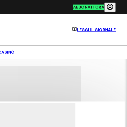
ABBONATI ORA
LEGGI IL GIORNALE
CASINÒ