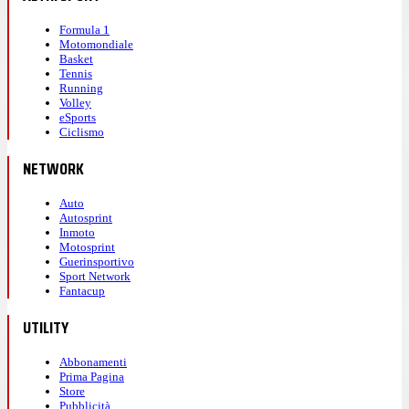
Formula 1
Motomondiale
Basket
Tennis
Running
Volley
eSports
Ciclismo
NETWORK
Auto
Autosprint
Inmoto
Motosprint
Guerinsportivo
Sport Network
Fantacup
UTILITY
Abbonamenti
Prima Pagina
Store
Pubblicità