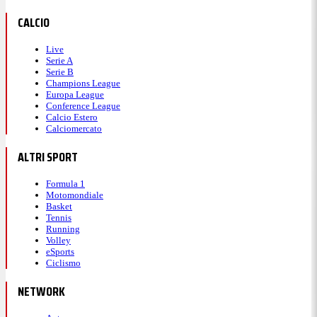
CALCIO
Live
Serie A
Serie B
Champions League
Europa League
Conference League
Calcio Estero
Calciomercato
ALTRI SPORT
Formula 1
Motomondiale
Basket
Tennis
Running
Volley
eSports
Ciclismo
NETWORK