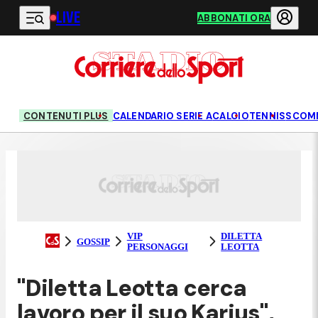
LIVE
Vai al contenuto principale
ABBONATI ORA
CONTENUTI PLUS
CALENDARIO SERIE A
CALCIO
TENNIS
SCOM
VIP
DILETTA
GOSSIP
PERSONAGGI
LEOTTA
"Diletta Leotta cerca
lavoro per il suo Karius",