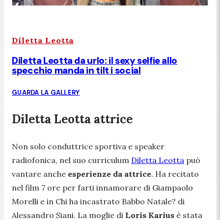
Diletta Leotta
Diletta Leotta da urlo: il sexy selfie allo
specchio manda in tilt i social
GUARDA LA GALLERY
Diletta Leotta attrice
Non solo conduttrice sportiva e speaker
radiofonica, nel suo curriculum
Diletta Leotta
può
vantare anche
esperienze da attrice
. Ha recitato
nel film
7 ore per farti innamorare
di Giampaolo
Morelli e in
Chi ha incastrato Babbo Natale?
di
Alessandro Siani. La moglie di
Loris Karius
è stata