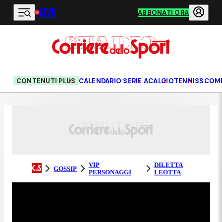
LIVE
Vai al contenuto principale
ABBONATI ORA
CONTENUTI PLUS
CALENDARIO SERIE A
CALCIO
TENNIS
SCOM
VIP
DILETTA
GOSSIP
PERSONAGGI
LEOTTA