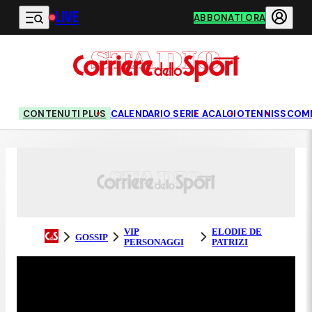
LIVE
Vai al contenuto principale
ABBONATI ORA
CONTENUTI PLUS
CALENDARIO SERIE A
CALCIO
TENNIS
SCOM
VIP
ELODIE DE
GOSSIP
PERSONAGGI
PATRIZI