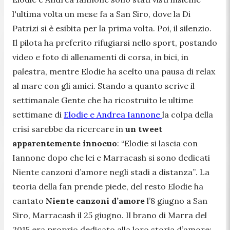
l'ultima volta un mese fa a San Siro, dove la Di
Patrizi si è esibita per la prima volta. Poi, il silenzio.
Il pilota ha preferito rifugiarsi nello sport, postando
video e foto di allenamenti di corsa, in bici, in
palestra, mentre Elodie ha scelto una pausa di relax
al mare con gli amici. Stando a quanto scrive il
settimanale Gente che ha ricostruito le ultime
settimane di
Elodie e Andrea Iannone
la colpa della
crisi sarebbe da ricercare in
un tweet
apparentemente innocuo
:
“Elodie si lascia con
Iannone dopo che lei e Marracash si sono dedicati
Niente canzoni d’amore negli stadi a distanza”
. La
teoria della fan prende piede, del resto Elodie ha
cantato
Niente canzoni d’amore
l’8 giugno a San
Siro, Marracash il 25 giugno. Il brano di Marra del
2015 era proprio dedicato alla loro storia d’amore: