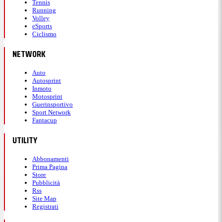
Tennis
Running
Volley
eSports
Ciclismo
NETWORK
Auto
Autosprint
Inmoto
Motosprint
Guerinsportivo
Sport Network
Fantacup
UTILITY
Abbonamenti
Prima Pagina
Store
Pubblicità
Rss
Site Map
Registrati